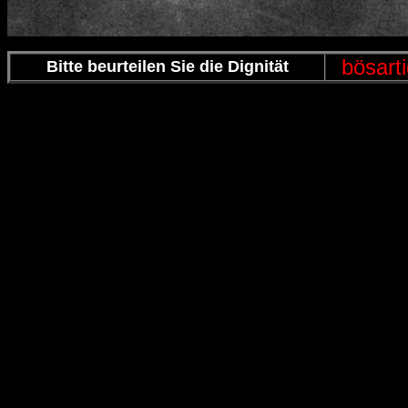
bösart
Bitte beurteilen Sie die Dignität