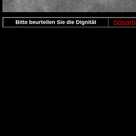
bösart
Bitte beurteilen Sie die Dignität