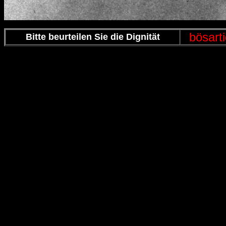
bösart
Bitte beurteilen Sie die Dignität